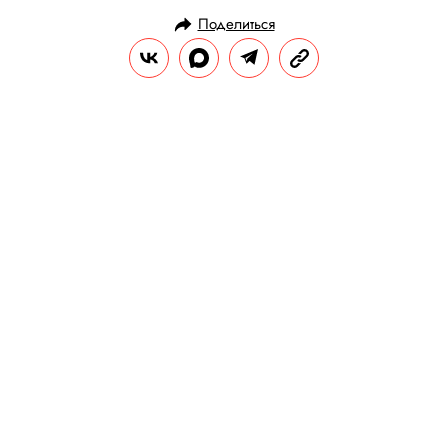
Поделиться
НОВОСТИ
ОБЩЕСТВО
30.06.2020, 10:09
ОБНОВЛЕНО
15.02.2026, 13:32
Вышел фильм о Кирилле
Серебренникове «Семь», который
пытались запретить во ВГИКе
Во время апелляции студента ВГИКа
Артема Кирсанова против выставленной
за работу тройки приезжала полиция и
Росгвардия.
РЕДАКЦИЯ «ПРАВИЛ ЖИЗНИ»