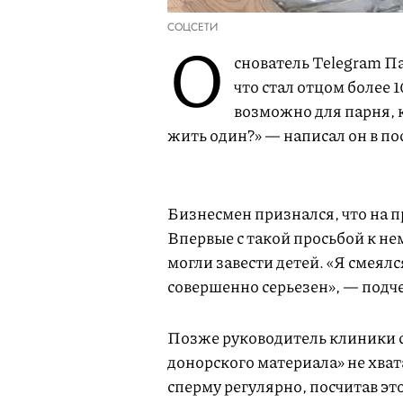
СОЦСЕТИ
О
снователь Telegram П
что стал отцом более 1
возможно для парня, 
жить один?» — написал он в по
Бизнесмен признался, что на 
Впервые с такой просьбой к не
могли завести детей. «Я смеялс
совершенно серьезен», — подче
Позже руководитель клиники с
донорского материала» не хвата
сперму регулярно, посчитав э