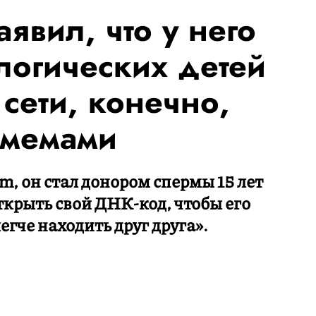
явил, что у него
логических детей
 сети, конечно,
 мемами
m, он стал донором спермы 15 лет
ткрыть свой ДНК-код, чтобы его
гче находить друг друга».