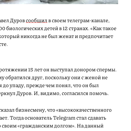
авел Дуров
сообщил
в своем телеграм-канале,
00 биологических детей в 12 странах. «Как такое
который никогда не был женат и предпочитает
сте.
протяжении 15 лет он выступал донором спермы.
му обратился друг, поскольку они с женой не
я до упаду, прежде чем понял, что он был
ркнул Дуров. И, видимо, согласился помочь.
казал бизнесмену, что «высококачественного
ет. Тогда основатель Telegram стал сдавать
то своим «гражданским долгом». На данный