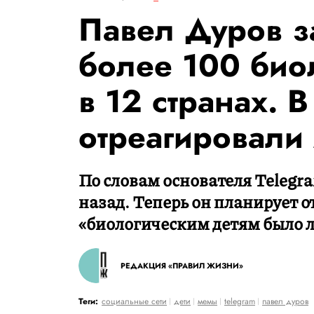
Павел Дуров за
более 100 био
в 12 странах. В
отреагировали
По словам основателя Telegra
назад. Теперь он планирует о
«биологическим детям было ле
РЕДАКЦИЯ «ПРАВИЛ ЖИЗНИ»
Теги:
социальные сети
дети
мемы
telegram
павел дуров