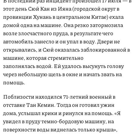
В последний раз инцидент произошел 17 июля — в
этот день Сюй Кан из Ияна (городской округ в
провинции Хунань в центральном Китае) ехала
домой одна на машине. Она резко затормозила
возле злосчастного пруда, в результате чего
автомобиль занесло и он упал в воду. Двери не
открывались, и Сюй оказалась заблокированной в
машине, которая стремительно
заполнялась водой. Ей удалось высунуть голову
через небольшую щель в окне и начать звать на
помощь.
Поблизости находился 71-летний военный в
отставке Тан Кемин. Тогда он готовил ужин
дома, услышал крики и ринулся на помощь. «Я
увидел в пруду темно-бордовую машину, на
поверхности воды виднелась только крыша»,