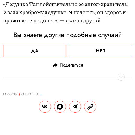
«Дедушка Тан действительно ее ангел-хранитель!
Хвала храброму дедушке. Я надеюсь, он здоров и
проживет еще долго», — сказал другой.
Вы знаете другие подобные случаи?
ДА
НЕТ
Поделиться
НОВОСТИ
ОБЩЕСТВО
30.07.2024, 17:44
Белорусский художник устроил
акцию на могиле Ван Гога — он
начал ее раскапывать