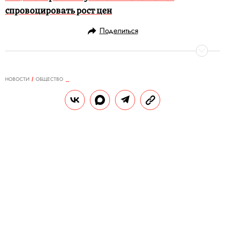
спровоцировать рост цен
Поделиться
НОВОСТИ
ОБЩЕСТВО
30.08.2019, 10:41
У врачей, лечивших зараженных
радиацией пациентов в
Северодвинске, обнаружены
изменения в организме
По словам министра здравоохранения, они
не связаны с воздействием радиации.
РЕДАКЦИЯ «ПРАВИЛ ЖИЗНИ»