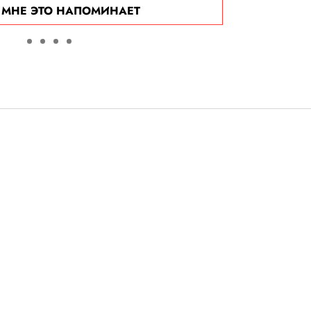
О МНЕ ЭТО НАПОМИНАЕТ
флиртующих чат-
вифт, Скарлетт
 Хэтэуэй и других