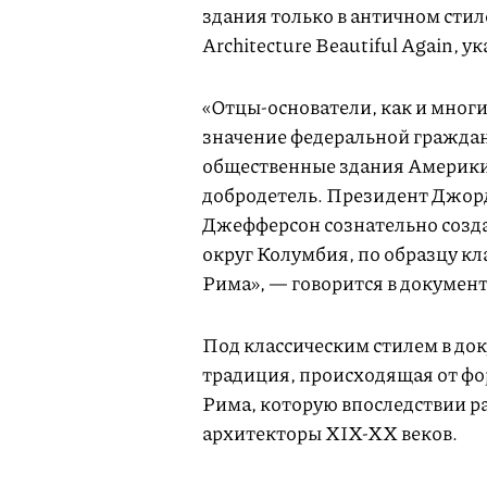
здания только в античном стил
Architecture Beautiful Again, у
«Отцы-основатели, как и многи
значение федеральной граждан
общественные здания Америки
добродетель. Президент Джор
Джефферсон сознательно созд
округ Колумбия, по образцу к
Рима», — говорится в документ
Под классическим стилем в до
традиция, происходящая от фо
Рима, которую впоследствии р
архитекторы XIX-XX веков.