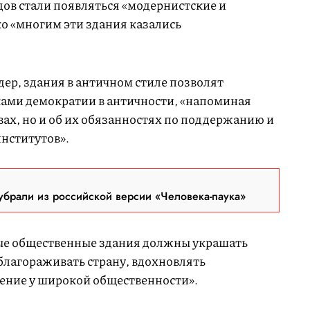
одов стали появляться «модернистские и
о «многим эти здания казались
ер, здания в античном стиле позволят
ками демократии в античности, «напоминая
вах, но и об их обязанностях по поддержанию и
нститутов».
брали из российской версии «Человека-паука»
ные общественные здания должны украшать
благораживать страну, вдохновлять
жение у широкой общественности».