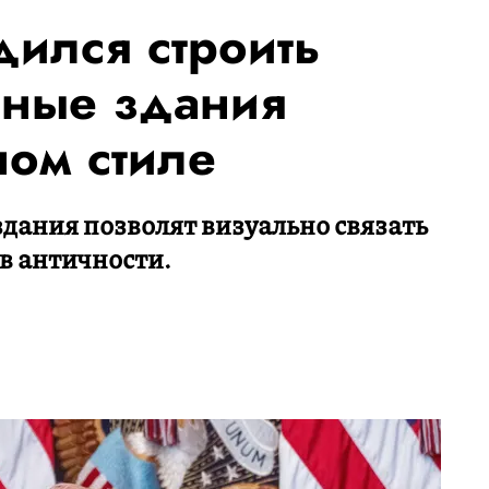
дился строить
нные здания
ном стиле
здания позволят визуально связать
в античности.