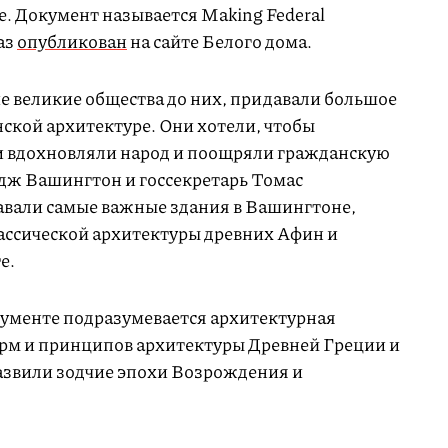
е. Документ называется Making Federal
каз
опубликован
на сайте Белого дома.
е великие общества до них, придавали большое
ской архитектуре. Они хотели, чтобы
 вдохновляли народ и поощряли гражданскую
дж Вашингтон и госсекретарь Томас
авали самые важные здания в Вашингтоне,
лассической архитектуры древних Афин и
е.
кументе подразумевается архитектурная
рм и принципов архитектуры Древней Греции и
азвили зодчие эпохи Возрождения и