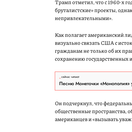
Трамп отметил, что с 1960-х г
бруталистские» проекты, однак
непривлекательными».
Как полагает американский лид
визуально связать США с исто
гражданам не только об их пра
сохранению государственных и
сейчас читают
Песню Монеточки «Монополия» у
Он подчеркнул, что федераль
общественные пространства, о
американцев и «вызывать ува