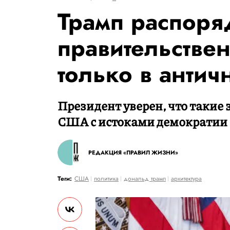
Трамп распоря
правительстве
только в антич
Президент уверен, что такие 
США с истоками демократии 
РЕДАКЦИЯ «ПРАВИЛ ЖИЗНИ»
Теги:
США
политика
дональд трамп
архитектура