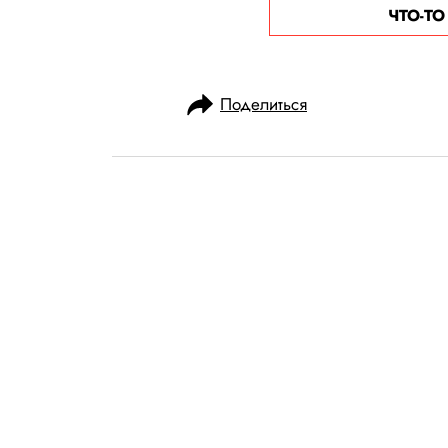
ЧТО-Т
Поделиться
НОВОСТИ
ОБЩЕСТВО
30.08.2025, 11:37
Meta создала 
ботов Тейлор С
Йоханссон, Энн