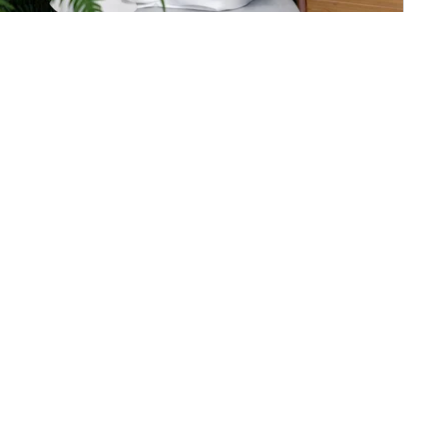
1 / 4
ОГРАФ: ДАНИИЛ ГОЛОВКИН
я отражает концепцию «Кристалла»:
ектуальный, стильный и вдохновляющий
ически.
но масштабный лечебно-оздоровительный центр
едлагает премиальный сервис и
к каждому клиенту. Санаторий примет первых