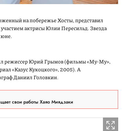
оженный на побережье Хосты, представил
 участием актрисы Юлии Пересильд. Звезда
июне.
л режиссер Юрий Грымов (фильмы «Му-Му»,
риал «Казус Кукоцкого», 2005). А
ограф Даниил Головкин.
ещает свои работы Хаяо Миядзаки