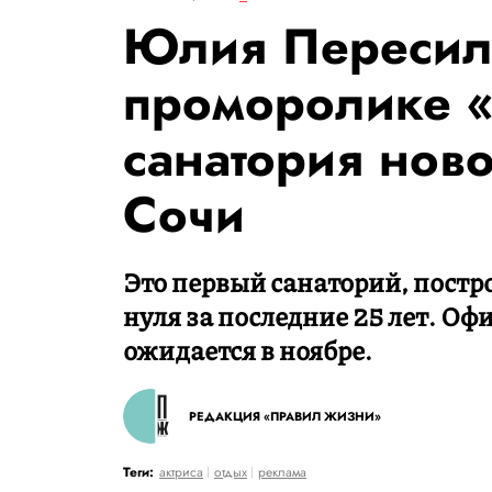
Юлия Пересиль
проморолике «
санатория ново
Сочи
Это первый санаторий, постр
нуля за последние 25 лет. О
ожидается в ноябре.
РЕДАКЦИЯ «ПРАВИЛ ЖИЗНИ»
Теги:
актриса
отдых
реклама