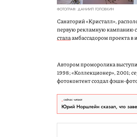
ФОТОГРАФ: ДАНИИЛ ГОЛОВКИН
Санаторий «Кристалл», распол
первую рекламную кампанию с
стала
амбассадором проекта в 
L
U
o
n
a
m
d
u
e
t
Автором проморолика выступи
d
e
:
3
1998; «Коллекционер», 2001; се
9
.
5
фотоконтент создал фэшн-фот
7
%
сейчас читают
Юрий Норштейн сказал, что зав