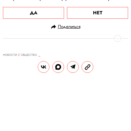
ДА
НЕТ
Поделиться
НОВОСТИ
ОБЩЕСТВО
31.03.2020, 09:51
ОБНОВЛЕНО
15.02.2026, 09:10
Российские ученые создали
высокоточный тест на коронавирус
В Роспотребнадзоре заверили, что он не
дает ложноположительной реакции с
образцами других человеческих
эпидемических коронавирусов.