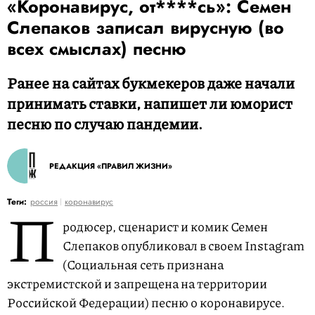
«Коронавирус, от****сь»: Семен
Слепаков записал вирусную (во
всех смыслах) песню
Ранее на сайтах букмекеров даже начали
принимать ставки, напишет ли юморист
песню по случаю пандемии.
РЕДАКЦИЯ «ПРАВИЛ ЖИЗНИ»
П
Теги:
россия
коронавирус
родюсер, сценарист и комик Семен
Слепаков опубликовал в своем Instagram
(Социальная сеть признана
экстремистской и запрещена на территории
Российской Федерации) песню о коронавирусе.