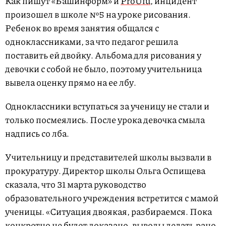
Как пишут «Башинформ» и
ProUfu
, инцидент
произошел в школе №5 на уроке рисования.
Ребенок во время занятия общался с
одноклассниками, за что педагог решила
поставить ей двойку. Альбома для рисования у
девочки с собой не было, поэтому учительница
вывела оценку прямо на ее лбу.
Одноклассники вступаться за ученицу не стали и
только посмеялись. После урока девочка смыла
надпись со лба.
Учительницу и представителей школы вызвали в
прокуратуру. Директор школы Ольга Оспищева
сказала, что 31 марта руководство
образовательного учреждения встретится с мамой
ученицы. «Ситуация двоякая, разбираемся. Пока
конкретно не будет доказано, выводы делать рано.