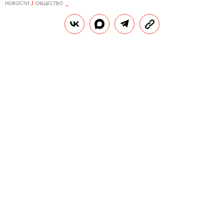
НОВОСТИ
ОБЩЕСТВО
31.03.2021, 14:31
СК показал кадры из дома
мытищинского стрелка. Также
опубликованы фото его
оружейного арсенала
В доме 61-летнего погибшего нашли
пистолеты, револьверы, гранаты,
пулеметы, автоматы Калашникова и
многие другие боеприпасы.
РЕДАКЦИЯ «ПРАВИЛ ЖИЗНИ»
С
Теги:
россия
стрельба
следственный комитет
ледственный комитет опубликовал видео