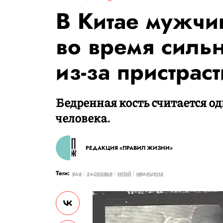
В Китае мужчи
во время сильн
из-за пристрас
Бедренная кость считается од
человека.
РЕДАКЦИЯ «ПРАВИЛ ЖИЗНИ»
Теги:
еда
здоровье
китай
медицина