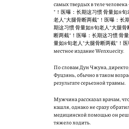
самых твердых в теле человека
"！医曝：长期这习惯 骨量如8旬
老人"大腿骨断两截"！医曝：长期
期这习惯 骨量如8旬老人"大腿骨
断两截"！医曝：长期这习惯 骨量
量如8旬老人"大腿骨断两截"！医曝
местное издание Wenxuecity.
По словам Дун Чжуна, директо
Фуцзянь, обычно в таком возра
результате серьезной травмы.
Мужчина рассказал врачам, что
кашля, однако не сразу обратил
медицинской помощью он решил
тяжело ходить.