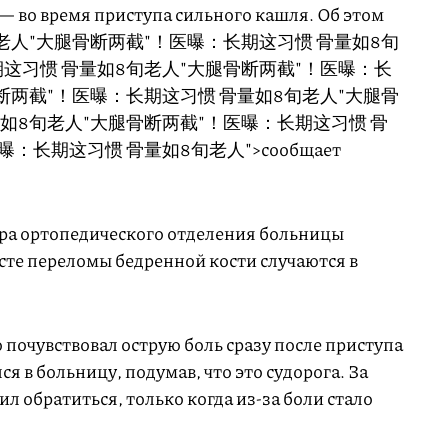
 — во время приступа сильного кашля. Об этом
老人"大腿骨断两截"！医曝：长期这习惯 骨量如8旬
这习惯 骨量如8旬老人"大腿骨断两截"！医曝：长
断两截"！医曝：长期这习惯 骨量如8旬老人"大腿骨
如8旬老人"大腿骨断两截"！医曝：长期这习惯 骨
：长期这习惯 骨量如8旬老人">сообщает
ра ортопедического отделения больницы
сте переломы бедренной кости случаются в
 почувствовал острую боль сразу после приступа
ся в больницу, подумав, что это судорога. За
 обратиться, только когда из-за боли стало