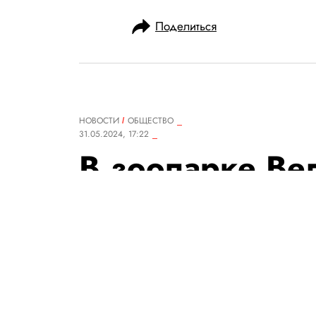
Поделиться
НОВОСТИ
ОБЩЕСТВО
31.05.2024, 17:22
В зоопарке Ве
родились сразу
Гумбольдта — 
рекорд за пос