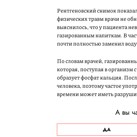
Рентгеновский снимок показал
физических травм врачи не об
выяснилось, что у пациента нев
газированным напиткам. В част
почти полностью заменил вод
По словам врачей, газированн
которая, поступая в организм 
образует фосфат кальция. Пос
человека, поэтому частое упот
времени может иметь разрушит
А вы ч
ДА