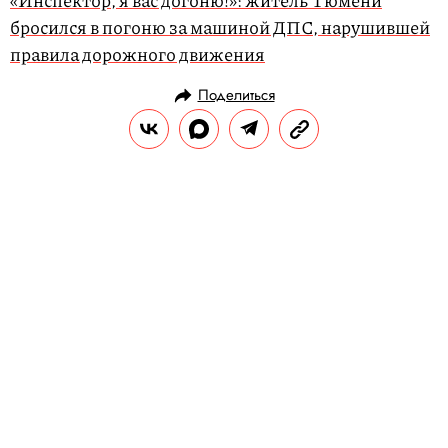
«Инспектор, я вас догоню!»: житель Тюмени
бросился в погоню за машиной ДПС, нарушившей
правила дорожного движения
Поделиться
НОВОСТИ
ОБЩЕСТВО
31.10.2019, 11:41
В Пакистане загорелся
пассажирский поезд. 65 человек
погибли, 40 пострадали
Причиной пожара считают взорвавшийся
газовый баллон. Кто-то из пассажиров
использовал его для приготовления пищи.