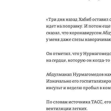
«Три дня назад Хабиб оставил 
идет на поправку. И потом ещ
сказал, что коронавирусом Абд
у меня даже слезы наворачиваю
Он отметил, что у Нурмагомед
на сердце, которую он когда-то
Абдулманап Нурмагомедов нахо
Изначально его госпитализиро
инсульт и неделю пробыл в ком
По словам источника ТАСС, ег
вентиляции легких.