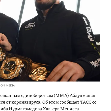
ION MEDIA
смешанным единоборствам (MMA) Абдулманап
я от коронавируса. Об этом
сообщает
ТАСС со
биба Нурмагомедова Хавьера Мендеса.