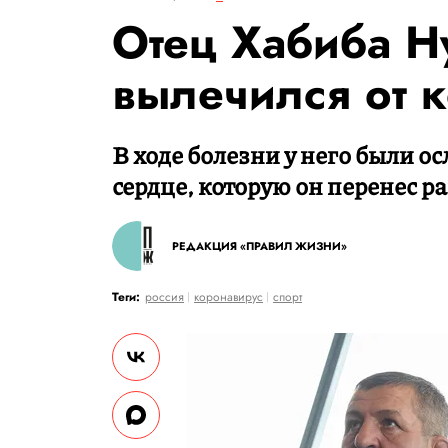
Отец Хабиба Н
вылечился от 
В ходе болезни у него были о
сердце, которую он перенес ра
РЕДАКЦИЯ «ПРАВИЛ ЖИЗНИ»
Теги:
россия
коронавирус
спорт