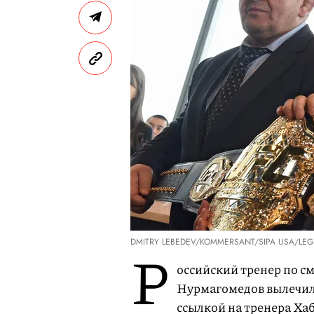
DMITRY LEBEDEV/KOMMERSANT/SIPA USA/LEG
Р
оссийский тренер по 
Нурмагомедов вылечилс
ссылкой на тренера Ха