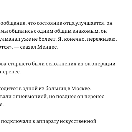
сообщение, что состояние отца улучшается, он
е мы общались с одним общим знакомым, он
улманап уже не болеет. Я, конечно, переживаю,
тся», — сказал Мендес.
ова-старшего были осложнения из-за операции
 перенес.
дится в одной из больниц в Москве.
вали с пневмонией, но позднее он перенес
е.
о подключали к аппарату искусственной