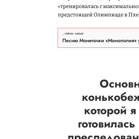
«тренировалась с максимальной
предстоящей Олимпиаде в Пхе
сейчас читают
Песню Монеточки «Монополия» у
Основн
конькобеж
которой 
готовилась
преследован