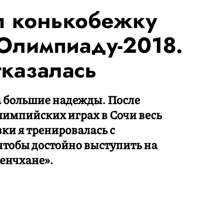
л конькобежку
 Олимпиаду-2018.
тказалась
а большие надежды. После
импийских играх в Сочи весь
ки я тренировалась с
чтобы достойно выступить на
енчхане».