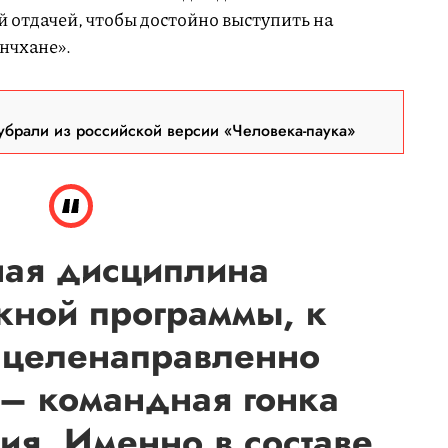
 отдачей, чтобы достойно выступить на
нчхане».
брали из российской версии «Человека-паука»
ая дисциплина
ной программы, к
я целенаправленно
 – командная гонка
ия. Именно в составе