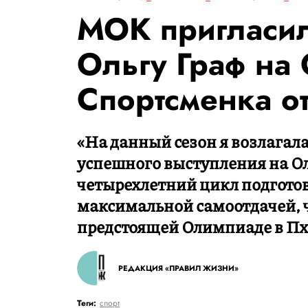
МОК пригласи
Ольгу Граф на
Спортсменка о
«На данный сезон я возлагал
успешного выступления на Ол
четырехлетний цикл подготов
максимальной самоотдачей, 
предстоящей Олимпиаде в Пх
РЕДАКЦИЯ «ПРАВИЛ ЖИЗНИ»
Теги:
спорт