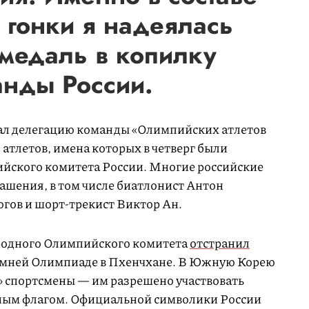
 гонки я надеялась
 медаль в копилку
анды России.
ал делегацию команды «Олимпийских атлетов
 атлетов, имена которых в четверг были
йского комитета России. Многие российские
ашения, в том числе биатлонист Антон
гов и шорт-трекист Виктор Ан.
родного Олимпийского комитета
отстранил
зимней Олимпиаде в Пхенчхане. В Южную Корею
е» спортсмены — им разрешено участвовать
ьным флагом. Официальной символики России