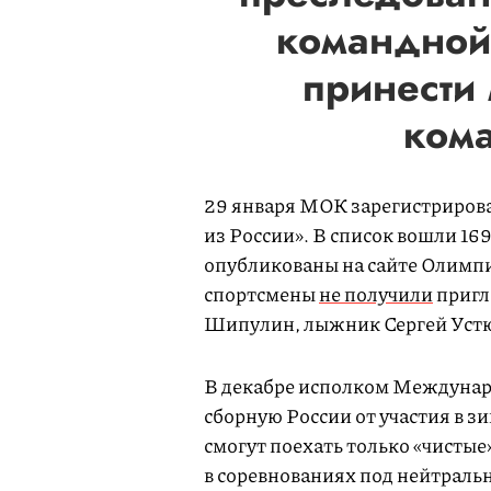
командной
принести
ком
29 января МОК зарегистриров
из России». В список вошли 169
опубликованы на сайте Олимпи
спортсмены
не получили
пригл
Шипулин, лыжник Сергей Устю
В декабре исполком Междуна
сборную России от участия в 
смогут поехать только «чисты
в соревнованиях под нейтрал