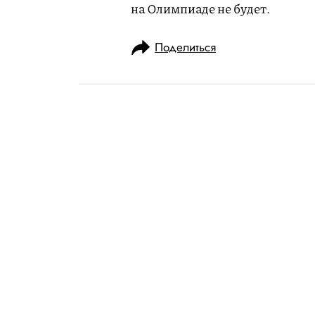
на Олимпиаде не будет.
Поделиться
НОВОСТИ
НОВОСТИ СПОРТА
27.01.2018, 11:42
Российским cп
разрешили выв
Олимпиаде — н
спальнях