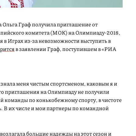
 Ольга Граф получила приглашение от
ийского комитета (МОК) на Олимпиаду-2018,
ия в Играх из-за невозможности выступить в
орится
в заявлении Граф, поступившем в «РИА
изнала меня чистым спортсменом, каковым я и
что приглашения на Олимпиаду не получили
ой команды по конькобежному спорту, в чистоте
. В их числе и мои партнеры по командной
возлагала большие надежды на этот сезон и