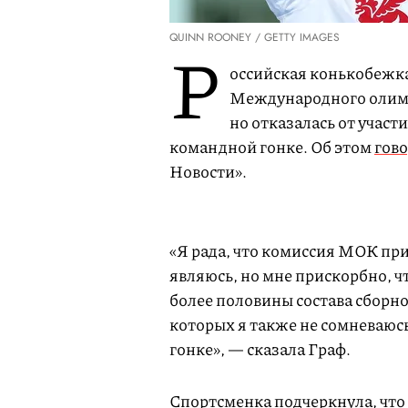
QUINN ROONEY / GETTY IMAGES
Р
оссийская конькобежка
Международного олимп
но отказалась от участ
командной гонке. Об этом
гов
Новости».
«Я рада, что комиссия МОК пр
являюсь, но мне прискорбно, 
более половины состава сборн
которых я также не сомневаюсь
гонке», — сказала Граф.
Спортсменка подчеркнула, что 