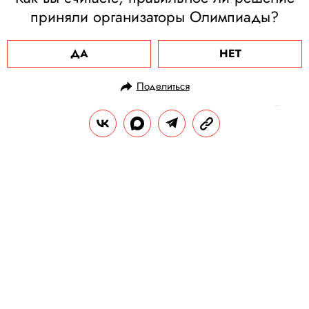
приняли организаторы Олимпиады?
ДА
НЕТ
Поделиться
НОВОСТИ
НОВОСТИ СПОРТА
24.03.2020, 15:24
ОБНОВЛЕНО
15.02.2026, 09:51
Летние Олимпийские игры в Токио
отложили на год
Игры пройдут не позднее лета 2021 года.
РЕДАКЦИЯ «ПРАВИЛ ЖИЗНИ»