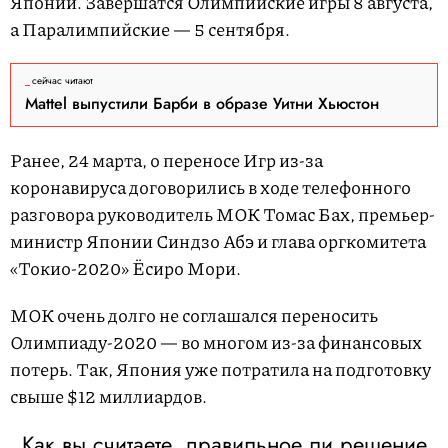
Японии. Завершатся Олимпийские игры 8 августа,
а Паралимпийские — 5 сентября.
сейчас читают
Mattel выпустили Барби в образе Уитни Хьюстон
Ранее, 24 марта, о переносе Игр из-за
коронавируса договорились в ходе телефонного
разговора руководитель МОК Томас Бах, премьер-
министр Японии Синдзо Абэ и глава оргкомитета
«Токио-2020» Ёсиро Мори.
МОК очень долго не соглашался переносить
Олимпиаду-2020 — во многом из-за финансовых
потерь. Так, Япония уже потратила на подготовку
свыше $12 миллиардов.
Как вы считаете, правильное ли решение