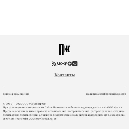
Контакты
Условия размещения
Политика конфиденциальности
© 2005 — 2026 ООО «Фэшн Пресс»
При размещении материалов на Сайте Пользователь безвозмездно предоставляет ООО «Фэшн
Пресс» неисключительные права на использование, воспроизведение, распространение, создание
производных произведений, а также на демонстрацию материалов и доведение их до всеобщего
сведения через сайт
www.pravilamag.ru
. 18+