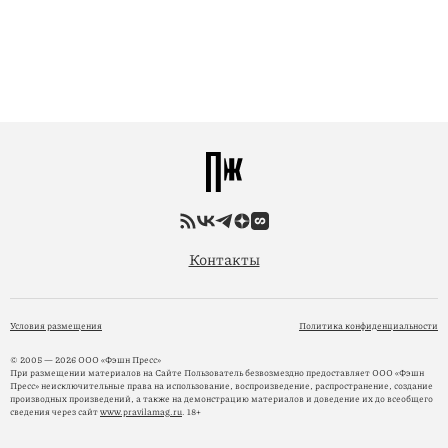
Контакты
Условия размещения
Политика конфиденциальности
© 2005 — 2026 ООО «Фэшн Пресс»
При размещении материалов на Сайте Пользователь безвозмездно предоставляет ООО «Фэшн
Пресс» неисключительные права на использование, воспроизведение, распространение, создание
производных произведений, а также на демонстрацию материалов и доведение их до всеобщего
сведения через сайт
www.pravilamag.ru
. 18+