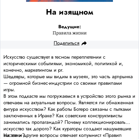
На изящном
Ведущие:
Правила жизни
Поделиться
Искусство существует в тесном переплетении с
историческими событиями, экономикой, политикой и,
конечно, маркетингом и pr.
Шедевры, которые мы видим в музеях, это часть арт-рынка
— огромной бизнес-индустрии со своими правилами
игры.
В этом подкасте мы погружаемся в устройство этого рынка и
отвечаем на актуальные вопросы. Является ли обнаженная
фигура искусством? Как работы Ботеро связаны с пытками
заключенных в Ираке? Как советские конструктивисты
занимались пропагандой? Почему коллекционировать
искусство так дорого? Как кураторы создают нашумевшие
выставки?
На эти и другие вопросы отвечает колумнист «Правил