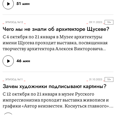
51 мин
ЭПИЗОД №12
09.11.2023
18+
Чего мы не знали об архитекторе Щусеве?
С 4 октября по 21 января в Музее архитектуры
имени Щусева проходит выставка, посвященная
творчеству архитектора Алексея Викторовича
Щусева — по случаю его 150‑летнего юбилея.
Вместе с одним из кураторов выставки, Ксенией
46 мин
Смирновой, заместителем директора по
просветительской деятельности, изучаем личность
Щусева и разбираемся. как ему удавалось
ЭПИЗОД №11
31.10.2023
18+
оставаться успешным на протяжении трех разных
Зачем художники подписывают картины?
эпох, правда ли за великого архитектора всю
C 12 октября по 21 января в музее Русского
работу делали подмастерья и можно ли сейчас
импрессионизма проходит выставка живописи и
строить по его проектам?Этот подкаст — часть
графики «Автор неизвестен. Коснуться главного».
большого проекта «Правил жизни» и ВТБ,
На ней представлены работы неизвестных
посвященного Щусеву. Читайте проект на сайте: