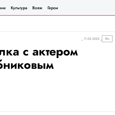
зни
Культура
Вояж
Герои
11.03.2025
18+
лка с актером
бниковым