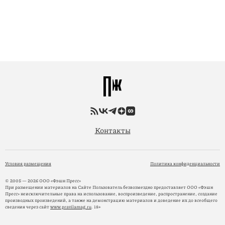
Контакты
Условия размещения
Политика конфиденциальности
© 2005 — 2026 ООО «Фэшн Пресс»
При размещении материалов на Сайте Пользователь безвозмездно предоставляет ООО «Фэшн
Пресс» неисключительные права на использование, воспроизведение, распространение, создание
производных произведений, а также на демонстрацию материалов и доведение их до всеобщего
сведения через сайт
www.pravilamag.ru
. 18+