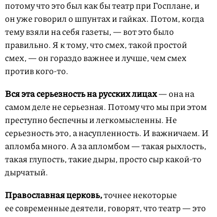
потому что это был как бы театр при Госплане, и
он уже говорил о шпунтах и гайках. Потом, когда
тему взяли на себя газеты, — вот это было
правильно. Я к тому, что смех, такой простой
смех, — он гораздо важнее и лучше, чем смех
против кого-то.
Вся эта серьезность на русских лицах
— она на
самом деле не серьезная. Потому что мы при этом
преступно беспечны и легкомысленны. Не
серьезность это, а насупленность. И важничаем. И
апломба много. А за апломбом — такая рыхлость,
такая глупость, такие дыры, просто сыр какой-то
дырчатый.
Православная церковь,
точнее некоторые
ее современные деятели, говорят, что театр — это