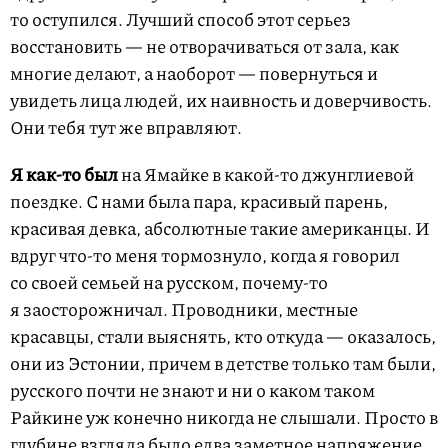
то оступился. Лучший способ этот серьез
восстановить — не отворачиваться от зала, как
многие делают, а наоборот — повернуться и
увидеть лица людей, их наивность и доверчивость.
Они тебя тут же вправляют.
Я как-то был
на Ямайке в какой-то джунглиевой
поездке. С нами была пара, красивый парень,
красивая девка, абсолютные такие американцы. И
вдруг что-то меня тормознуло, когда я говорил
со своей семьей на русском, почему-то
я заосторожничал. Проводники, местные
красавцы, стали выяснять, кто откуда — оказалось,
они из Эстонии, причем в детстве только там были,
русского почти не знают и ни о каком таком
Райкине уж конечно никогда не слышали. Просто в
глубине взгляда было едва заметное напряжение,