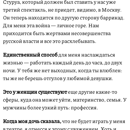
Стуруа, который должен был ставить у нас уже
третий спектакль, не приедет, видимо, в Москву.
Он теперь находится по другую сторону баррикад.
Для меня эта война — личное горе. Нам
приходится быть жертвами несовершенства
русской власти и все это расхлебывать.
Единственный способ
для меня наслаждаться
жизнью — работать каждый день до часа, до двух
ночи. У тебя же нет выходных, когда ты влюблен:
ты же не берешь отгулов у любимой девушки.
Это у женщин существуют
еще другие какие-то
сферы,
куда она может уйти, материнство, семья. У
мужчины более узкий путь: профессия.
Когда моя дочь сказала
,
что не будет играть у меня
в театре, я отнесся к этому с уважением. Хоть и