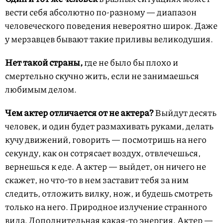
вести себя абсолютно по-разному — диапазон
человеческого поведения невероятно широк. Даже
у мерзавцев бывают такие приливы великодушия.
Нет такой страны,
где не было бы плохо и
смертельно скучно жить, если не занимаешься
любимым делом.
Чем актер отличается от не актера?
Выйдут десять
человек, и один будет размахивать руками, делать
кучу движений, говорить — посмотришь на него
секунду, как он сотрясает воздух, отвлечешься,
вернешься к еде. А актер — выйдет, он ничего не
скажет, но что-то в нем заставит тебя за ним
следить, отложить вилку, нож, и будешь смотреть
только на него. Природное излучение странного
вида. Дополнительная какая-то энергия. Актер —