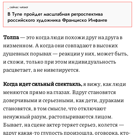
сейчас читают
В Туле пройдет масштабная ретроспектива
российского художника Франциско Инфанте
Толпа
— это когда люди похожи друг на друга в
низменном. А когда они совпадают в высоких
душевных порывах — реакции у них, может быть,
и схожи, только при этом индивидуальность
расцветает, а не нивелируется.
Когда идет сильный спектакль,
я вижу, как люди
меняются прямо на глазах. Вдруг становятся
доверчивыми и серьезными, как дети, дураками
становятся, в том смысле, что отключают
ненужный разум, растопыриваются лицом.
Бывает, на сцене актер теряет серьез, колется —
вдруг какая-то глупость произошла, оговорка, кто-