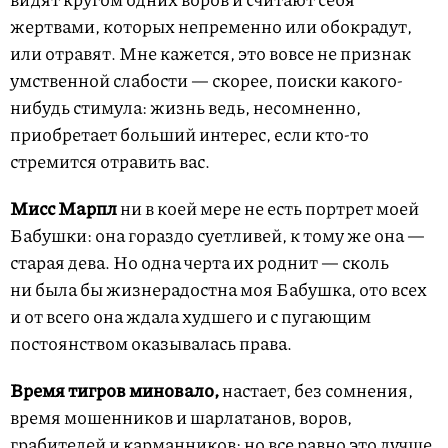
жертвами, которых непременно или обокрадут,
или отравят. Мне кажется, это вовсе не признак
умственной слабости — скорее, поиски какого-
нибудь стимула: жизнь ведь, несомненно,
приобретает больший интерес, если кто-то
стремится отравить вас.
Мисс Марпл
ни в коей мере не есть портрет моей
Бабушки: она гораздо суетливей, к тому же она —
старая дева. Но одна черта их роднит — сколь
ни была бы жизнерадостна моя Бабушка, ото всех
и от всего она ждала худшего и с пугающим
постоянством оказывалась права.
Время тигров миновало,
настает, без сомнения,
время мошенников и шарлатанов, воров,
грабителей и карманников; но все равно это лучше,