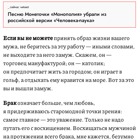
сейчас читают
Песню Монеточки «Монополия» убрали из
российской версии «Человека-паука»
Если вы не можете
принять образ жизни вашего
мужа, не беритесь за эту работу — иными словами,
не выходите за него замуж. Скажем, он —
торговец мануфактурой; он — католик;
он предпочитает жить за городом; он играет в
гольф, а отдыхать ему нравится на море. Вот за это
вы и вышли замуж.
Брак
означает больше, чем любовь,
я придерживаюсь старомодной точки зрения:
самое главное — это уважение. Только не надо
путать его с восхищением. Восхищаться мужчиной
на протяжении всего брака, мне кажется, безумно