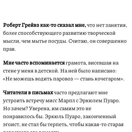
Роберт Грейвз как-то сказал мне,
что нет занятия,
более способствующего развитию творческой
мысли, чем мытье посуды. Считаю, он совершенно
прав.
Мне часто вспоминается
грамота, висевшая на
стене у меня в детской. На ней было написано:
«Не можешь водить паровоз — стань кочегаром».
Читатели в письмах
часто предлагают мне
устроить встречу мисс Марпл с Эркюлем Пуаро.
Но зачем? Уверена, им самим это не
понравилось бы. Эркюль Пуаро, законченный
эгоист, не стал бы терпеть, чтобы какая-то старая
дева учила его ремеслу.