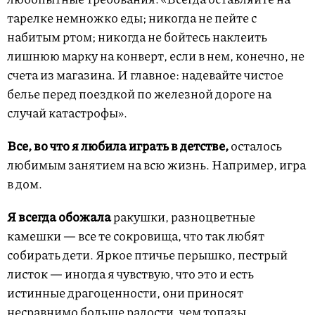
тарелке немножко еды; никогда не пейте с
набитым ртом; никогда не бойтесь наклеить
лишнюю марку на конверт, если в нем, конечно, не
счета из магазина. И главное: надевайте чистое
белье перед поездкой по железной дороге на
случай катастрофы».
Все, во что я любила играть в детстве,
осталось
любимым занятием на всю жизнь. Например, игра
в дом.
Я всегда обожала
ракушки, разноцветные
камешки — все те сокровища, что так любят
собирать дети. Яркое птичье перышко, пестрый
листок — иногда я чувствую, что это и есть
истинные драгоценности, они приносят
несравнимо больше радости, чем топазы,