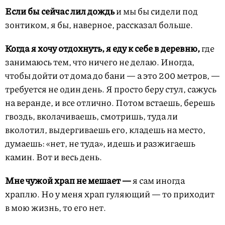
Если бы сейчас лил дождь
и мы бы сидели под
зонтиком, я бы, наверное, рассказал больше.
Когда я хочу отдохнуть, я еду к себе в деревню,
где
занимаюсь тем, что ничего не делаю. Иногда,
чтобы дойти от дома до бани — а это 200 метров, —
требуется не один день. Я просто беру стул, сажусь
на веранде, и все отлично. Потом встаешь, берешь
гвоздь, вколачиваешь, смотришь, туда ли
вколотил, выдергиваешь его, кладешь на место,
думаешь: «нет, не туда», идешь и разжигаешь
камин. Вот и весь день.
Мне чужой храп не мешает —
я сам иногда
храплю. Но у меня храп гуляющий — то приходит
в мою жизнь, то его нет.