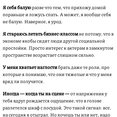
Я себя балую
разве что тем, что прихожу домой
пораньше и ложусь спать. А может, я вообще себя
не балую. Наверное, я урод.
Я стараюсь летать бизнес-классом
не потому, что в
экономе якобы сидят люди другой социальной
прослойки. Просто интерес к актерам в замкнутом
пространстве возрастает слишком сильно.
У меня хватает наглости
брать даже те роли, про
которые я понимаю, что они тяжелые и что у меня
вряд ли получится.
Иногда — когда ты на сцене —
от напряжения у
тебя вдруг рождается ощущение, что в голове
разлетелся шкаф с посудой. Это такой сигнал: все,
на сегодня я отыграл. Но хочешь ты или нет, надо