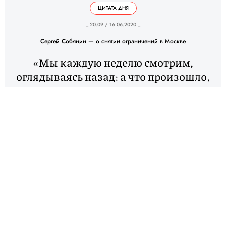
ЦИТАТА ДНЯ
_ 20.09 / 16.06.2020 _
Сергей Собянин — о снятии ограничений в Москве
«Мы каждую неделю смотрим,
оглядываясь назад: а что произошло,
мы выдержали этот темп, не
выдержали? Если считать с 12 мая,
то, я думаю, что раньше середины
июля оставшиеся ограничения не
снимем точно. Это два месяца
переходного периода, и каждый раз в
таком напряжении. Мы смотрим,
чтобы ничего не сорвалось»