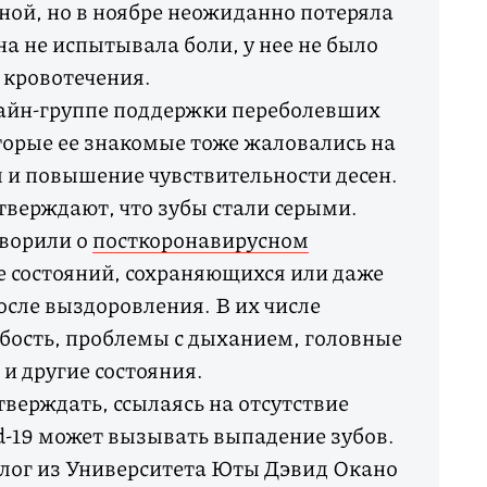
сной, но в ноябре неожиданно потеряла
а не испытывала боли, у нее не было
кровотечения.
лайн-группе поддержки переболевших
торые ее знакомые тоже жаловались на
 и повышение чувствительности десен.
тверждают, что зубы стали серыми.
оворили о
посткоронавирусном
 состояний, сохраняющихся или даже
сле выздоровления. В их числе
бость, проблемы с дыханием, головные
 и другие состояния.
тверждать, ссылаясь на отсутствие
id-19 может вызывать выпадение зубов.
лог из Университета Юты Дэвид Окано