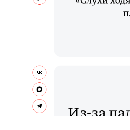
п
Из-за па
России