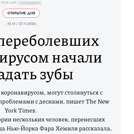
БЛОК ДНЯ
/
КОРОНАВИРУС
ОТКРЫТИЕ ДНЯ
_ 10.14 / 27.11.2020 _
 переболевших
ирусом начали
адать зубы
коронавирусом, могут столкнуться с
проблемами с деснами, пишет The New
York Times.
рии нескольких человек, перенесших
ица Нью-Йорка Фара Хемили рассказала,