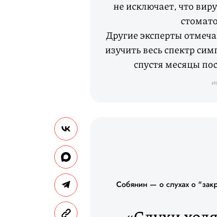
не исключает, что вир
стомат
Другие эксперты отмеча
изучить весь спектр си
спустя месяцы пос
И
Собянин — о слухах о "закр
«Слухи ходя