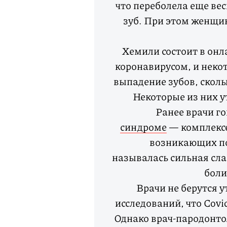
что переболела еще ве
зуб. При этом женщин
Хемили состоит в он
коронавирусом, и неко
выпадение зубов, сколы
Некоторые из них у
Ранее врачи г
синдроме
— комплексе
возникающих по
называлась сильная сла
боли
Врачи не берутся у
исследований, что Cov
Однако врач-пародонто