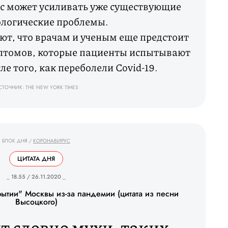
ус может усиливать уже существующие
ологические проблемы.
ют, что врачам и ученым еще предстоит
мптомов, которые пациенты испытывают
ле того, как переболели Covid-19.
СТОЧНИК: THE NEW YORK TIMES
БЛОК ДНЯ
/
КОРОНАВИРУС
ЦИТАТА ДНЯ
_ 18.55 / 26.11.2020 _
ытии" Москвы из-за пандемии (цитата из песни
Высоцкого)
т словно мухи, таких