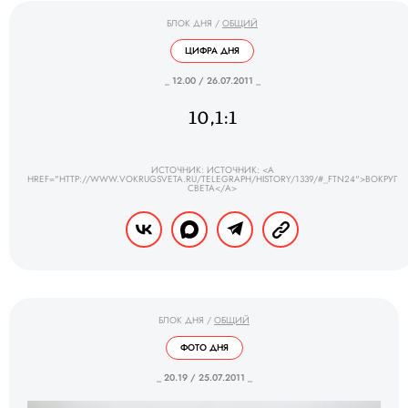
БЛОК ДНЯ
/
ОБЩИЙ
ЦИФРА ДНЯ
_ 12.00 / 26.07.2011 _
10,1:1
ИСТОЧНИК: ИСТОЧНИК: <A
HREF="HTTP://WWW.VOKRUGSVETA.RU/TELEGRAPH/HISTORY/1339/#_FTN24">ВОКРУГ
СВЕТА</A>
БЛОК ДНЯ
/
ОБЩИЙ
ФОТО ДНЯ
_ 20.19 / 25.07.2011 _