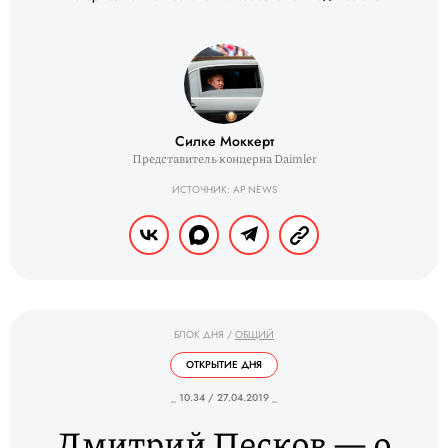
Силке Моккерт
Представитель концерна Daimler
ИСТОЧНИК: AP NEWS
БЛОК ДНЯ
/
ОБЩИЙ
ОТКРЫТИЕ ДНЯ
_ 10.34 / 27.04.2019 _
Дмитрий Песков — о