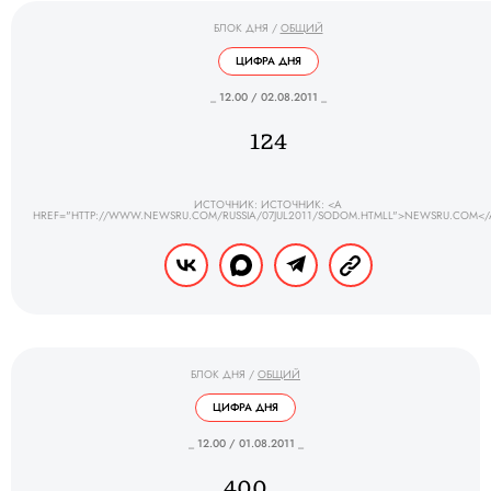
БЛОК ДНЯ
/
ОБЩИЙ
ЦИФРА ДНЯ
_ 12.00 / 02.08.2011 _
124
ИСТОЧНИК: ИСТОЧНИК: <A
HREF="HTTP://WWW.NEWSRU.COM/RUSSIA/07JUL2011/SODOM.HTMLL">NEWSRU.COM</
БЛОК ДНЯ
/
ОБЩИЙ
ЦИФРА ДНЯ
_ 12.00 / 01.08.2011 _
400