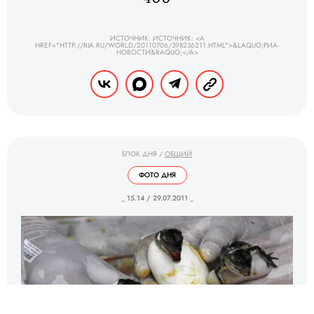
ИСТОЧНИК: ИСТОЧНИК: <A
HREF="HTTP://RIA.RU/WORLD/20110706/398236211.HTML">&LAQUO;РИА-
НОВОСТИ&RAQUO;</A>
БЛОК ДНЯ
/
ОБЩИЙ
ФОТО ДНЯ
_ 15.14 / 29.07.2011 _