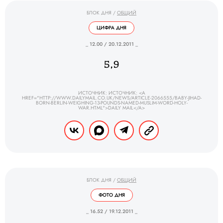
БЛОК ДНЯ
/
ОБЩИЙ
ЦИФРА ДНЯ
_ 12.00 / 20.12.2011 _
5,9
ИСТОЧНИК: ИСТОЧНИК: <A
HREF="HTTP://WWW.DAILYMAIL.CO.UK/NEWS/ARTICLE-2066555/BABY-JIHAD-
BORN-BERLIN-WEIGHING-13-POUNDS-NAMED-MUSLIM-WORD-HOLY-
WAR.HTML">DAILY MAIL</A>
БЛОК ДНЯ
/
ОБЩИЙ
ФОТО ДНЯ
_ 16.52 / 19.12.2011 _