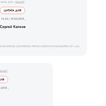
БЛОК ДНЯ
/
ОБЩИЙ
ЦИТАТА ДНЯ
_ 14.43 / 10.03.2015 _
Сергей Капков
W.FACEBOOK.COM/PROFILE.PHP?ID=100001957476250&FREF=TS"></A>
БЩИЙ
ДНЯ
3.2015 _