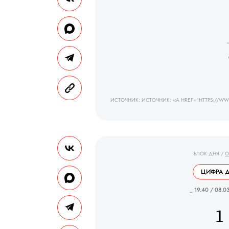
ИСТОЧНИК: ИСТОЧНИК: <A HREF="HTTPS://WW
БЛОК ДНЯ
/
О
ЦИФРА 
_ 19.40 / 08.0
1