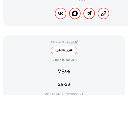
</A>
БЛОК ДНЯ
/
ОБЩИЙ
ЦИФРА ДНЯ
_ 12.00 / 03.02.2012 _
75%
28-35
ИСТОЧНИК: ИСТОЧНИК: <A
HREF="HTTP://BITS.BLOGS.NYTIMES.COM/2012/01/30/THE-RISE-OF-THE-TOILET-
TEXTER/">THE NEW YORK TIMES</A>