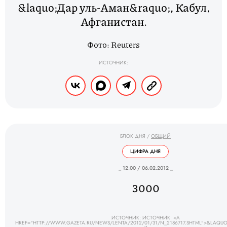
&laquo;Дар уль-Аман&raquo;, Кабул,
Афганистан.
Фото: Reuters
ИСТОЧНИК:
БЛОК ДНЯ
/
ОБЩИЙ
ЦИФРА ДНЯ
_ 12.00 / 06.02.2012 _
3000
ИСТОЧНИК: ИСТОЧНИК: <A
HREF="HTTP://WWW.GAZETA.RU/NEWS/LENTA/2012/01/31/N_2186717.SHTML">&LAQUO