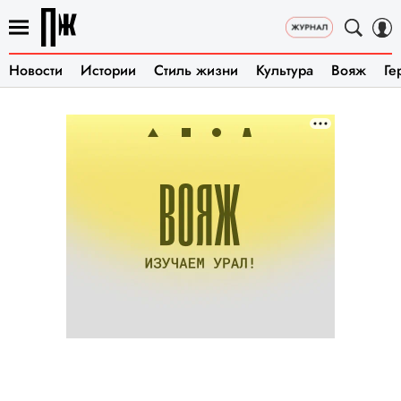
Новости
Истории
Стиль жизни
Культура
Вояж
Ге