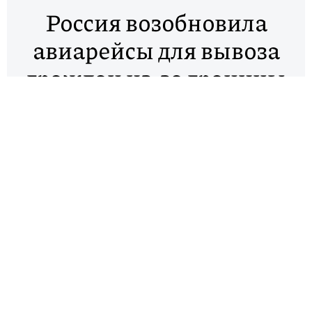
Россия возобновила
авиарейсы для вывоза
граждан из-за границы
Россия возобновляет авиарейсы для возвращения
россиян из-за рубежа. Об этом сообщил
оперативный штаб по борьбе с распространением
коронавируса.
6 апреля будут совершены первые два рейса:
Бишкек — Екатеринбург и Дакка — Нижний
Новгород.
Информация о последующих рейсах будет
размещаться на сайте стопкоронавирус.рф и
портале госуслуг.
Ранее СМИ сообщили, что с 4 апреля российские
власти полностью остановят международное
авиасообщение, в том числе и чартерные рейсы,