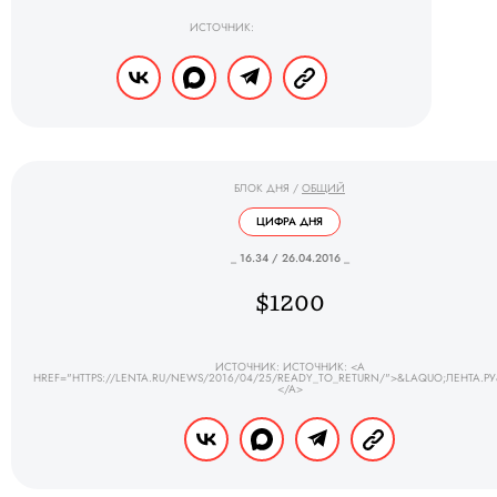
ИСТОЧНИК:
БЛОК ДНЯ
/
ОБЩИЙ
ЦИФРА ДНЯ
_ 16.34 / 26.04.2016 _
$1200
ИСТОЧНИК: ИСТОЧНИК: <A
HREF="HTTPS://LENTA.RU/NEWS/2016/04/25/READY_TO_RETURN/">&LAQUO;ЛЕНТА.Р
</A>