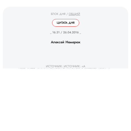
БЛОК ДНЯ
/
ОБЩИЙ
ЦИТАТА ДНЯ
_ 16.31 / 26.04.2016 _
Алексей Немерюк
ИСТОЧНИК: ИСТОЧНИК: <A
HREF="HTTP://WWW.MSK.KP.RU/DAILY/26521.5/3537897">KP.RU</A>
БЛОК ДНЯ
/
ОБЩИЙ
ОТКРЫТИЕ ДНЯ
_ 12.30 / 26.04.2016 _