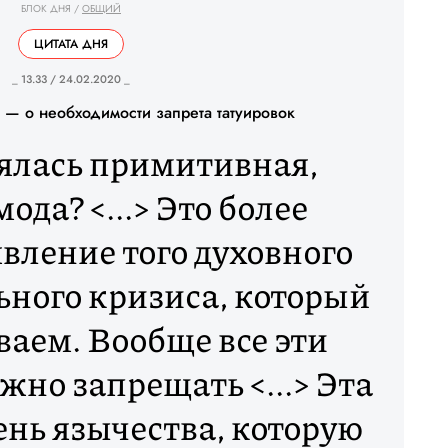
БЛОК ДНЯ
/
ОБЩИЙ
ЦИТАТА ДНЯ
_ 13.33 / 24.02.2020 _
— о необходимости запрета татуировок
зялась примитивная,
ода? <...> Это более
вление того духовного
ьного кризиса, который
аем. Вообще все эти
жно запрещать <...> Эта
ень язычества, которую