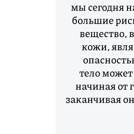
мы сегодня н
большие рис
вещество, 
кожи, явл
опасность
тело может
начиная от 
заканчивая о