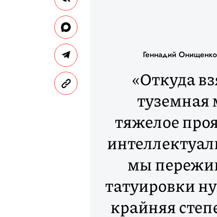
Геннадий Онищенко 
«Откуда в
туземная м
тяжелое проя
интеллектуал
мы пережив
татуировки ну
крайняя степ