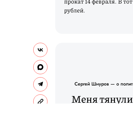
прокат 14 февраля. В то
рублей.
Сергей Шнуров — о полити
Меня тянули 
нравится жанр
шоу. Как и ка