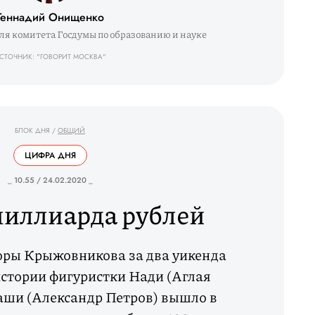
Геннадий Онищенко
я комитета Госдумы по образованию и науке
СТОЧНИК: "ГОВОРИТ МОСКВА"
БЛОК ДНЯ
/
ОБЩИЙ
ЦИФРА ДНЯ
_ 10.55 / 24.02.2020 _
миллиарда рублей
оры Крыжовникова за два уикенда
стории фигуристки Нади (Аглая
Саши (Александр Петров) вышло в