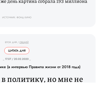
т же день картина собрала 193 миллиона
ИСТОЧНИК: ФОНД КИНО
БЛОК ДНЯ
/
ОБЩИЙ
ЦИТАТА ДНЯ
_ 17.07 / 20.02.2020 _
ке (в интервью Правила жизни от 2018 года)
в политику, но мне не
 и костюмы. Это не мое
тание на коньках. Есть