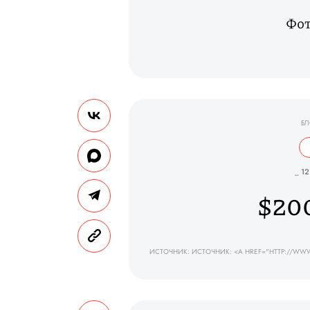
Фот
БЛ
_ 12
$20
ИСТОЧНИК: ИСТОЧНИК: <A HREF="HTTP://WWW