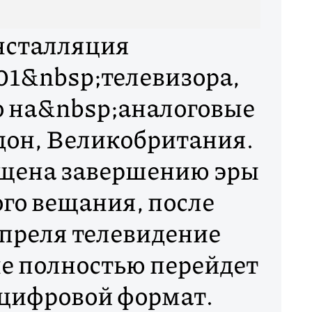
сталляция
01&nbsp;телевизора,
о на&nbsp;аналоговые
дон, Великобритания.
ящена завершению эры
го вещания, после
преля телевидение
е полностью перейдет
цифровой формат.