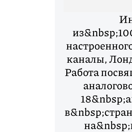
Ин
из&nbsp;10
настроенног
каналы, Лон
Работа посв
аналогово
18&nbsp;а
в&nbsp;стран
на&nbsp;