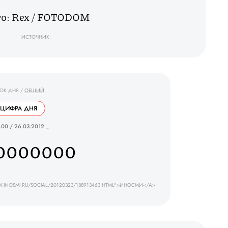
о: Rex / FOTODOM
ИСТОЧНИК:
ОК ДНЯ
/
ОБЩИЙ
ЦИФРА ДНЯ
.00 / 26.03.2012 _
0000000
.INOSMI.RU/SOCIAL/20120323/188913463.HTML">ИНОСМИ</A>