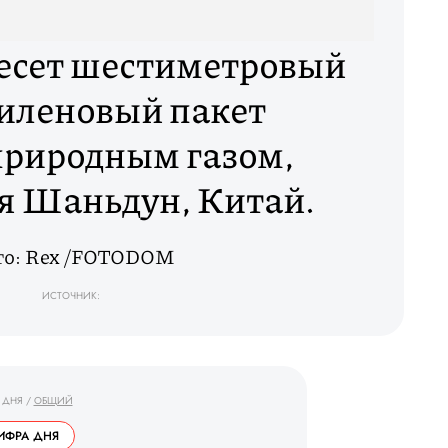
сет шестиметровый
иленовый пакет
природным газом,
я Шаньдун, Китай.
то: Rex /FOTODOM
ИСТОЧНИК:
 ДНЯ
/
ОБЩИЙ
ИФРА ДНЯ