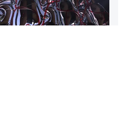
 &laquo;Центра
ознательного
тва&raquo; Анри