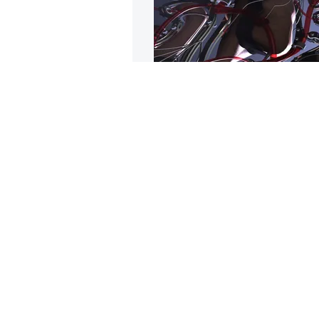
Проект
бесс
фермерс