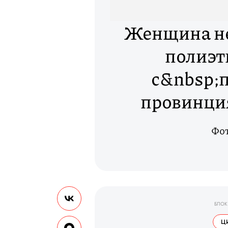
Женщина не
полиэт
с&nbsp;
провинци
Фо
БЛОК
Ц