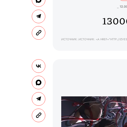
_ 12.0
130
ИСТОЧНИК: ИСТОЧНИК: <A HREF="HTTP://IZV