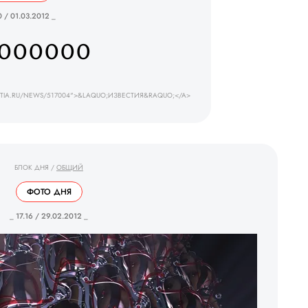
0 / 01.03.2012 _
0000000
ESTIA.RU/NEWS/517004">&LAQUO;ИЗВЕСТИЯ&RAQUO;</A>
БЛОК ДНЯ
/
ОБЩИЙ
ФОТО ДНЯ
_ 17.16 / 29.02.2012 _