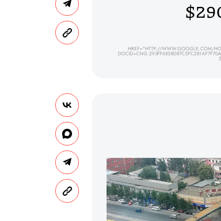
$29
HREF="HTTP://WWW.GOOGLE.COM/HOS
DOCID=CNG.293FF6858D87C5FC281AF7F70A6