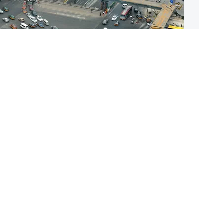
 мост в&nbsp;городе
кин, Китай.
Фото: AFP