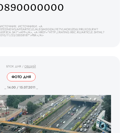
0890000000
ИСТОЧНИК: ИСТОЧНИКИ: <A
TEDNEWS/AFP/ARTICLE/ALEQM5GIZAL9E7VLMOKUZ06L9IRLXO5LRW?
0F3CA.3A1">AFP</A>, <A HREF="HTTP://RATING.RBC.RU/ARTICLE.SHTML?
2010/11/23/33058187">РБК</A>
БЛОК ДНЯ
/
ОБЩИЙ
ФОТО ДНЯ
_ 14.00 / 15.07.2011 _