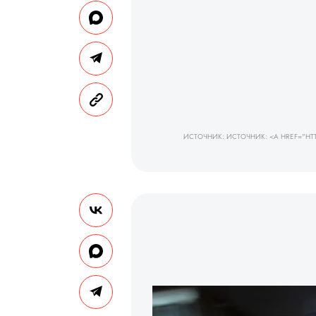
ИСТОЧНИК: ИСТОЧНИК: <A HREF="HTTP