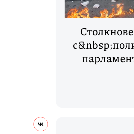
Столкнове
с&nbsp;пол
парламент