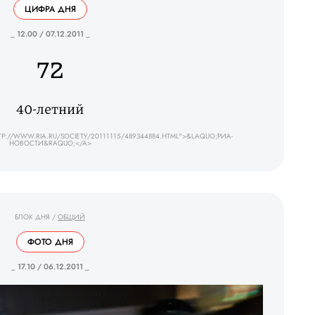
ЦИФРА ДНЯ
_ 12.00 / 07.12.2011 _
72
40-летний
://WWW.RIA.RU/SOCIETY/20111115/489344884.HTML">&LAQUO;РИА-
НОВОСТИ&RAQUO;</A>
БЛОК ДНЯ
/
ОБЩИЙ
ФОТО ДНЯ
_ 17.10 / 06.12.2011 _