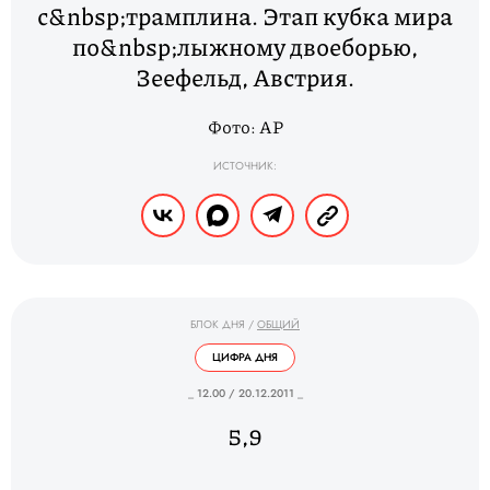
с&nbsp;трамплина. Этап кубка мира
по&nbsp;лыжному двоеборью,
Зеефельд, Австрия.
Фото: AP
ИСТОЧНИК:
БЛОК ДНЯ
/
ОБЩИЙ
ЦИФРА ДНЯ
_ 12.00 / 20.12.2011 _
5,9