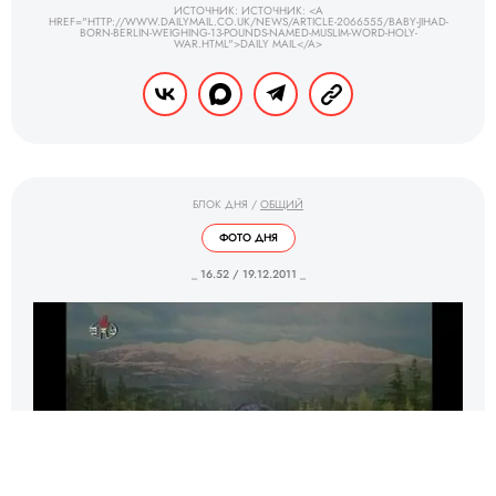
ИСТОЧНИК: ИСТОЧНИК: <A
HREF="HTTP://WWW.DAILYMAIL.CO.UK/NEWS/ARTICLE-2066555/BABY-JIHAD-
BORN-BERLIN-WEIGHING-13-POUNDS-NAMED-MUSLIM-WORD-HOLY-
WAR.HTML">DAILY MAIL</A>
БЛОК ДНЯ
/
ОБЩИЙ
ФОТО ДНЯ
_ 16.52 / 19.12.2011 _