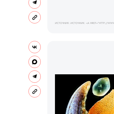
ИСТОЧНИК: ИСТОЧНИК: <A HREF="HTTP://WWW