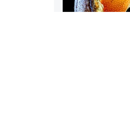
Фотограф
сделанна
м
Фото: Yanping W