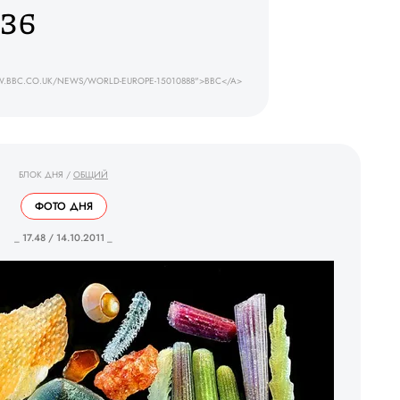
36
.BBC.CO.UK/NEWS/WORLD-EUROPE-15010888">BBC</A>
БЛОК ДНЯ
/
ОБЩИЙ
ФОТО ДНЯ
_ 17.48 / 14.10.2011 _