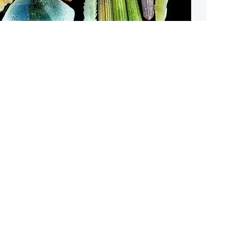
ия частиц песка,
я с&nbsp;помощью
икроскопа.
ang /
www.nikonsmallworld.com