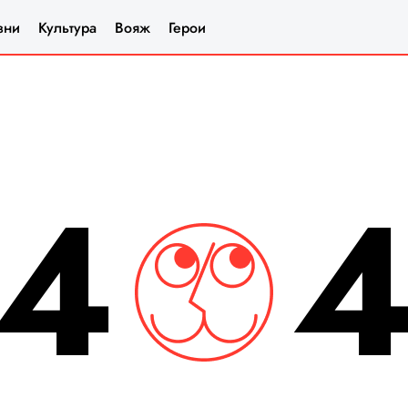
зни
Культура
Вояж
Герои
4