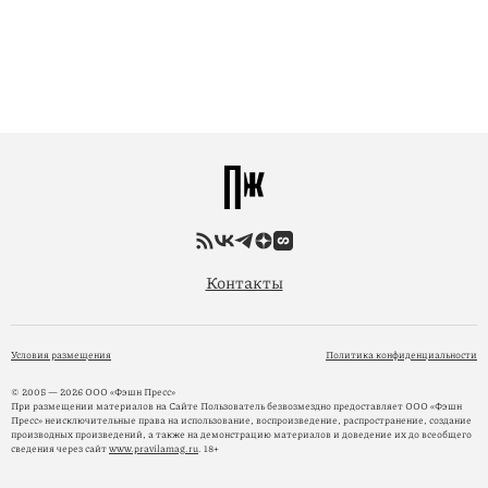
Контакты
Условия размещения
Политика конфиденциальности
© 2005 — 2026 ООО «Фэшн Пресс»
При размещении материалов на Сайте Пользователь безвозмездно предоставляет ООО «Фэшн
Пресс» неисключительные права на использование, воспроизведение, распространение, создание
производных произведений, а также на демонстрацию материалов и доведение их до всеобщего
сведения через сайт
www.pravilamag.ru
. 18+