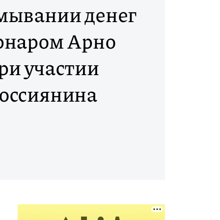
тмывании денег
рнаром Арно
ри участии
оссиянина