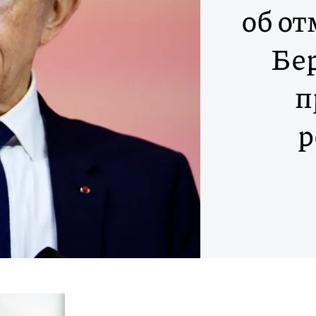
об о
Бе
п
р