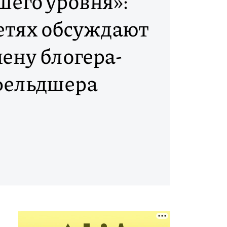
шего уровня»:
сетях обсуждают
ену блогера-
фельдшера