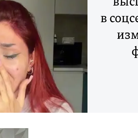
выс
в соц
изм