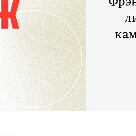
Фрэн
л
кам