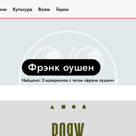
зни
Культура
Вояж
Герои
фрэнк оушен
Найдено: 3 материалов с тегом «фрэнк оушен»