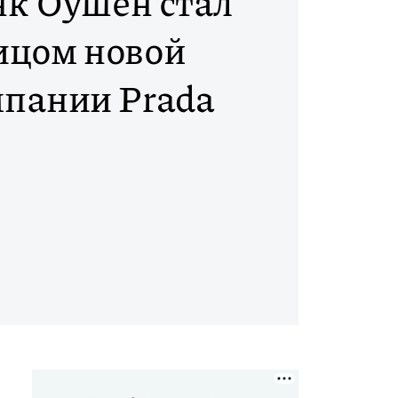
к Оушен стал
ицом новой
пании Prada