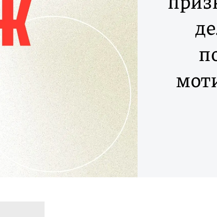
приз
д
п
мот