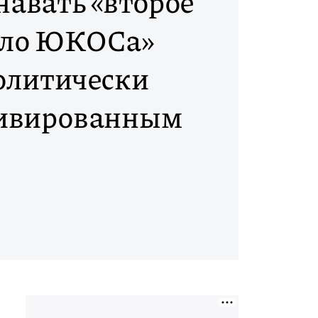
навать «второе
ело ЮКОСа»
олитически
ивированным