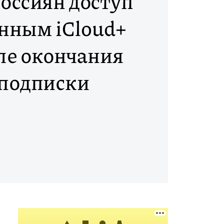
россиян доступ
анным iCloud+
ле окончания
подписки