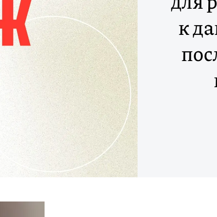
для 
к д
пос