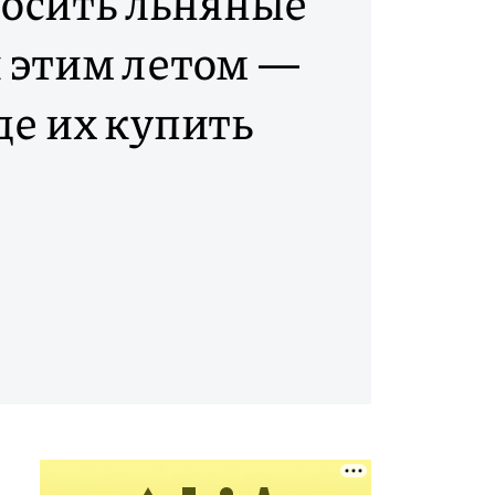
носить льняные
 этим летом —
где их купить