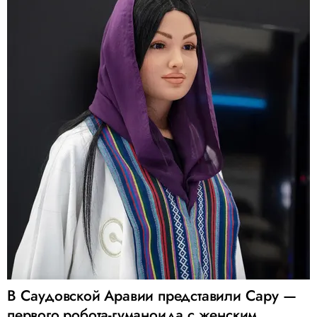
В Саудовской Аравии представили Сару —
первого робота-гуманоида с женским