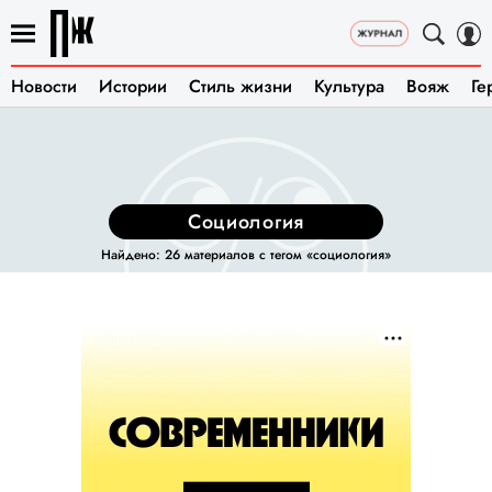
Новости
Истории
Стиль жизни
Культура
Вояж
Ге
социология
Найдено: 26 материалов с тегом «социология»