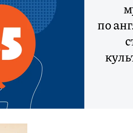
м
по ан
с
куль