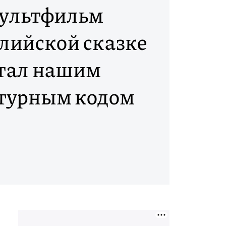
ультфильм
глийской сказке
тал нашим
турным кодом