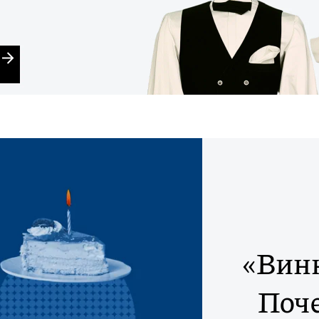
«Вин
Поче